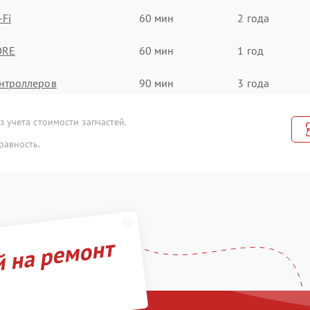
-Fi
60 мин
2 года
ORE
60 мин
1 год
нтроллеров
90 мин
3 года
кумулятора
100 мин
2 года
 учета стоимости запчастей.
равность.
троенного дальнометра и
50 мин
3 года
тройств
атрицы
80 мин
2 года
 (Обновление ПО)
70 мин
1 год
й на ремонт
B порта
80 мин
3 года
а и настройка
50 мин
1 год