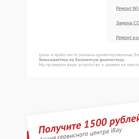
Ремонт Wi
Замена C
Ремонт ко
Замена ак
Цены в прайс-листе указаны ориентировочные, без
Записывайтесь на бесплатную диагностику.
Мы проверим ваше устройство и укажем на неисп
Ремонт вс
других ус
Замена м
Прошивка
Получите 1500 рубле
Замена US
Акция сервисного центра iRay
Калибровк