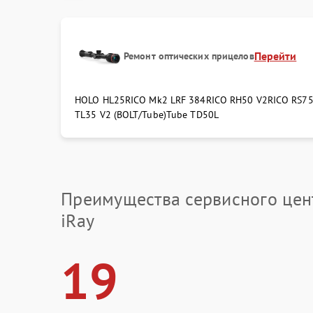
Перейти
Ремонт оптических прицелов
HOLO HL25
RICO Mk2 LRF 384
RICO RH50 V2
RICO RS7
TL35 V2 (BOLT/Tube)
Tube TD50L
Преимущества сервисного цен
iRay
19