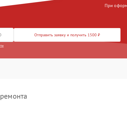
При оформл
ектронно-лучевой трубки
90 мин
3 года
икросхемы логики
100 мин
2 года
роцессора
40 мин
2 года
Отправить заявку и получить 1500 ₽
сти
лючей управления
40 мин
1 год
зъема
30 мин
2 года
рпуса
70 мин
2 года
пи питания
30 мин
2 года
 ремонта
кросхемы усилителя
40 мин
2 года
сплея (экрана)
70 мин
2 года
ъективов с улучшением