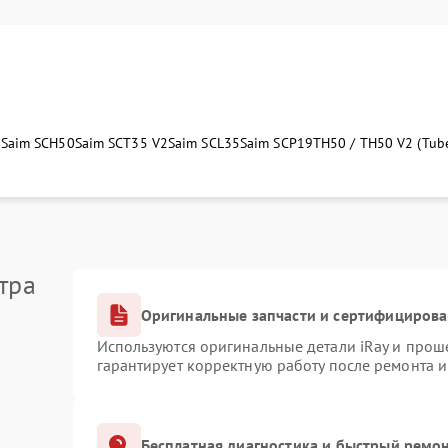
5
Saim SCH50
Saim SCT35 V2
Saim SCL35
Saim SCP19
TH50 / TH50 V2 (Tub
тра
Оригинальные запчасти и сертифициров
Используются оригинальные детали iRay и про
гарантирует корректную работу после ремонта 
Бесплатная диагностика и быстрый ремо