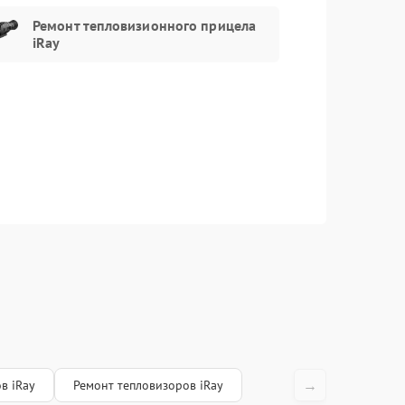
Заказать
1100 рублей
Ремонт тепловизионного прицела
iRay
Заказать
750 рублей
Заказать
650 рублей
Заказать
650 рублей
→
в iRay
Ремонт тепловизоров iRay