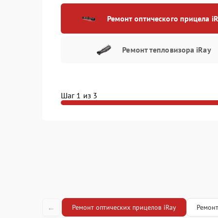
характери
Ремонт оптического прицела i
Ремонт пл
(восстано
Ремонт тепловизора iRay
Восстанов
влаги
Шаг 1 из 3
Замена ш
←
Ремонт оптических прицелов iRay
Ремонт