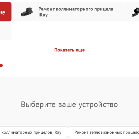
70 мин
2 года
стик
Ремонт коллиматорного прицела
Ray
iRay
аты управления
50 мин
3 года
вление)
ление после попадания
70 мин
3 года
Показать еще
им контроллера
100 мин
1 год
Выберите ваше устройство
 коллиматорных прицелов iRay
Ремонт тепловизионных прицело