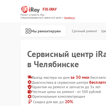
FIX-IRAY
Ремонт устройств iRay
Специализированный cервисный центр г.
Челябинск
Мы ремонтируем
Срочный ремонт
Це
Сервисный центр iR
в Челябинске
Ремонт оптических прицелов iRay
Ремонт коллиматорных прицелов iRay
Ремонт тепловизионных прицелов iRay
за 30 мин
Выезд мастера на дом
бесплатн
бесплат
Диагностика в сервисном центре
Гарантия на ремонт и запчасти до 3х лет
Честные цены на ремонт - от 300 рублей
Оригинальные комплектующие
20%
Скидка для вас до