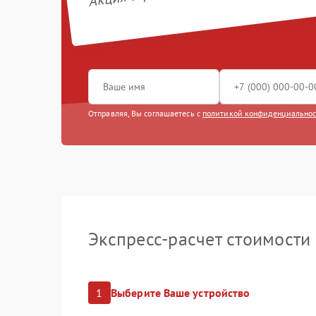
Ремонт эл
Замена м
Замена п
Отправляя, Вы соглашаетесь с
политикой конфиденциально
Замена к
Ремонт ра
Замена ко
Ремонт це
Экспресс-расчет стоимости
Замена ми
Замена ди
1
Выберите Ваше устройство
Замена об