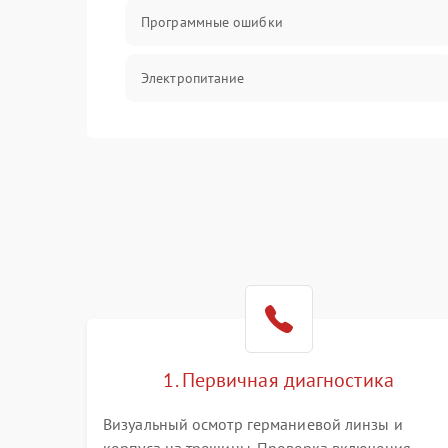
Программные ошибки
Электропитание
Измерения
Матрица
Проблемы питания
Температурные проблемы
Сбои коммуникаций и интерфейсов
1. Первичная диагностика
Программные сбои
Визуальный осмотр германиевой линзы и