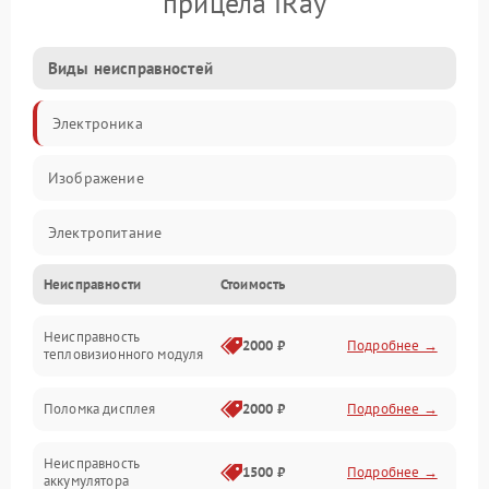
прицела iRay
Виды неисправностей
Электроника
Изображение
Электропитание
Неисправности
Стоимость
Измерения
Неисправность
Матрица
2000 ₽
Подробнее →
тепловизионного модуля
Юстировка
Поломка дисплея
2000 ₽
Подробнее →
Механические повреждения
Неисправность
1500 ₽
Подробнее →
аккумулятора