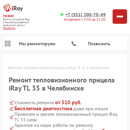
+7 (351) 200-70-49
FIX-IRAY
Ежедневно с 9:00 до 21:00
Ремонт устройств iRay
Специализированный
cервисный центр г.
Челябинск
Мы ремонтируем
Позвонить
инске
Ремонт тепловизионного прицела iRay TL 35 в Челябинске
Ремонт тепловизионного прицела
iRay TL 35 в Челябинске
Ремонт оптических прицелов iRay
Ремонт коллиматорных прицелов iRay
от 510 руб.
Стоимость ремонта
Бесплатная диагностика
даже при отказе
Привезем и увезем тепловизионный прицел iRay
TL 35 сами
Гарантия на наши работы по ремонту