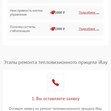
Оптика
Неисправность кнопок
1000 ₽
Подробнее →
управления
Поломка системы
2500 ₽
Подробнее →
стабилизации
Повреждение системы
2500 ₽
Подробнее →
записи
Неисправность системы
Этапы ремонта тепловизионного прицела iRay
1500 ₽
Подробнее →
Wi-Fi
Поломка системы GPS
2000 ₽
Подробнее →
Повреждение системы
1500 ₽
Подробнее →
защиты от перегрузок
1. Вы оставляете заявку
Неисправность системы
Оставьте заявку на ремонт тепловизионного прицела iRay
автоматического
1500 ₽
Подробнее →