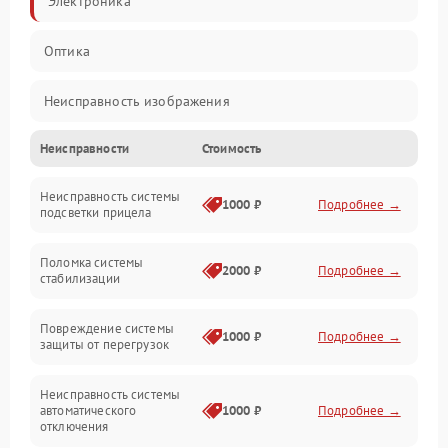
Электроника
Оптика
Неисправность изображения
Неисправности
Стоимость
Механические повреждения
Неисправность системы
Неисправность фокусировки и оптики
1000 ₽
Подробнее →
подсветки прицела
Неисправность подсветки и электроники
Поломка системы
2000 ₽
Подробнее →
стабилизации
Прочие неисправности
Повреждение системы
1000 ₽
Подробнее →
защиты от перегрузок
Электропитание
Неисправность системы
Механика
автоматического
1000 ₽
Подробнее →
отключения