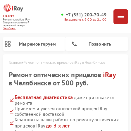
+7 (351) 200-70-49
FIX-IRAY
Ежедневно с 9:00 до 21:00
Ремонт устройств iRay
Специализированный
cервисный центр г.
Челябинск
Мы ремонтируем
Позвонить
Главная
Ремонт оптических прицелов iRay в Челябинске
Ремонт оптических прицелов
iRay
в Челябинске от 500 руб.
Ремонт коллиматорных прицелов iRay
Ремонт тепловизионных прицелов iRay
Бесплатная диагностика
даже при отказе от
ремонта
Привезем и увезем оптический прицел iRay
собственной доставкой
Гарантия на наши работы по ремонту оптических
до 3-х лет
прицелов iRay