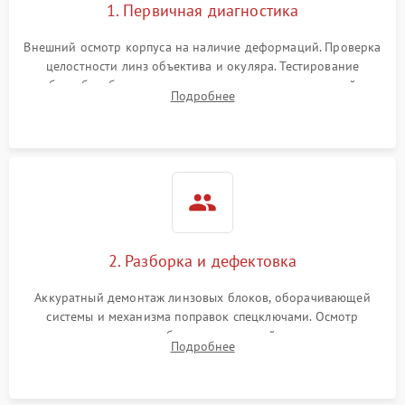
1. Первичная диагностика
Внешний осмотр корпуса на наличие деформаций. Проверка
целостности линз объектива и окуляра. Тестирование
работы барабанчиков ввода поправок, кольца отстройки
Подробнее
параллакса и зума. Выявление сколов, внутренних
загрязнений и нарушений герметичности.
2. Разборка и дефектовка
Аккуратный демонтаж линзовых блоков, оборачивающей
системы и механизма поправок спецключами. Осмотр
внутренних резьбовых соединений, пружин и
Подробнее
уплотнительных колец. Поиск причин люфта, смещения
точки попадания или заклинивания подвижных частей.