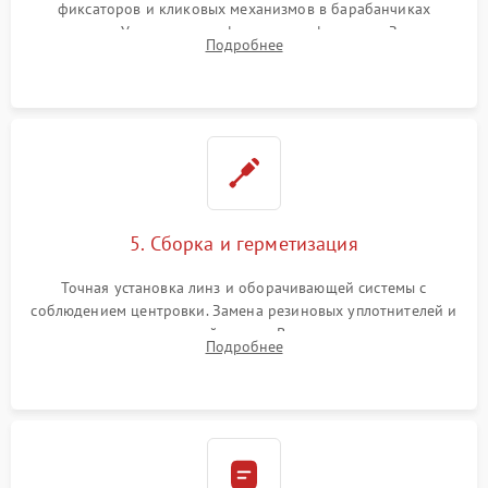
фиксаторов и кликовых механизмов в барабанчиках
поправок. Устранение люфтов в трансфокаторе. Замена
Подробнее
поврежденных линз, разбитой сетки или восстановление
контактов в цепи подсветки прицельной марки.
5. Сборка и герметизация
Точная установка линз и оборачивающей системы с
соблюдением центровки. Замена резиновых уплотнителей и
нанесение влагозащитной смазки. Вакуумирование корпуса
Подробнее
и заполнение его осушенным азотом или аргоном для
защиты линз от внутреннего запотевания.