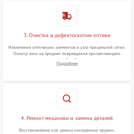
3. Очистка и дефектоскопия оптики
Извлечение оптических элементов и узла прицельной сетки.
Осмотр линз на предмет повреждения просветляющего
покрытия или появления грибка. Бережная очистка стекол
Подробнее
спецрастворами. Проверка целостности гравированной
сетки и модуля ее подсветки.
4. Ремонт механики и замена деталей
Восстановление или замена изношенных пружин,