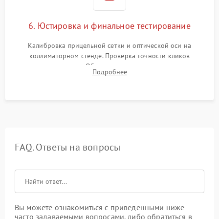
6. Юстировка и финальное тестирование
Калибровка прицельной сетки и оптической оси на
коллиматорном стенде. Проверка точности кликов
механизма поправок. Обязательное испытание прицела на
Подробнее
ударном стенде для проверки устойчивости к отдаче и
гарантии сохранения точки пристрелки.
FAQ. Ответы на вопросы
Вы можете ознакомиться с приведенными ниже
часто задаваемыми вопросами, либо обратиться в