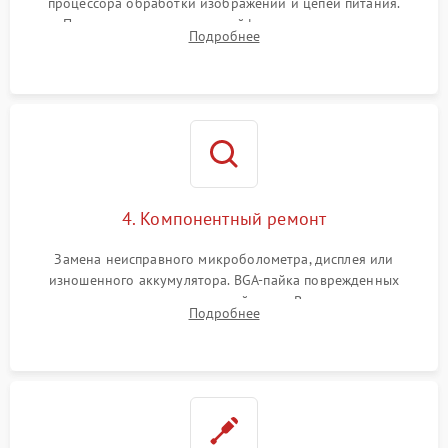
процессора обработки изображений и цепей питания.
Проверка целостности шлейфов, модуля памяти и
Подробнее
интерфейсов связи. Выявление сгоревших SMD-компонентов
на плате.
4. Компонентный ремонт
Замена неисправного микроболометра, дисплея или
изношенного аккумулятора. BGA-пайка поврежденных
контроллеров на материнской плате. Восстановление
Подробнее
разъемов и кнопок, замена поврежденных элементов
корпуса.