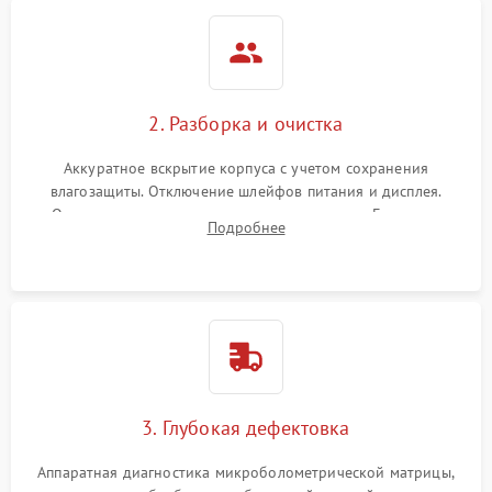
2. Разборка и очистка
Аккуратное вскрытие корпуса с учетом сохранения
влагозащиты. Отключение шлейфов питания и дисплея.
Очистка внутренних плат от окислов и пыли. Бережная
Подробнее
обработка германиевого объектива специализированными
растворами.
3. Глубокая дефектовка
Аппаратная диагностика микроболометрической матрицы,