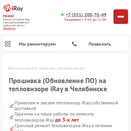
+7 (351) 200-70-49
FIX-IRAY
Ежедневно с 9:00 до 21:00
Ремонт устройств iRay
Специализированный
cервисный центр г.
Челябинск
Мы ремонтируем
Позвонить
инске
Тепловизор iRay прошивка (обновление по)
Прошивка (Обновление ПО) на
тепловизоре iRay в Челябинске
Ремонт тепловизионных прицелов iRay
Ремонт оптических прицелов iRay
Ремонт коллиматорных прицелов iRay
Привезем и увезем тепловизор iRay собственной
доставкой
Гарантия на наши работы по ремонту
до 3-х лет
тепловизоров iRay
Срочный ремонт тепловизоров iRay в течении