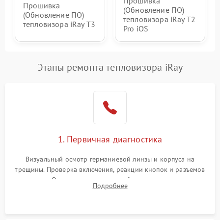
Прошивка
Прошивка
(Обновление ПО)
(Обновление ПО)
тепловизора iRay T2
тепловизора iRay T3
Pro iOS
Этапы ремонта тепловизора iRay
1. Первичная диагностика
Визуальный осмотр германиевой линзы и корпуса на
трещины. Проверка включения, реакции кнопок и разъемов
зарядки. Оценка вывода тепловой сигнатуры на экран,
Подробнее
проверка базовых функций и считывание системных
ошибок.