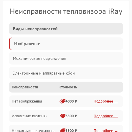
Неисправности тепловизора iRay
Виды неисправностей
Изображение
Механические повреждения
Электронные и аппаратные сбои
Неисправности
Стоимость
Неисправности сенсора и оптики
Нет изображения
4000 ₽
Подробнее →
Программные ошибки
Искажение картинки
3500 ₽
Подробнее →
Электропитание
Низкая чувствительность
3500 ₽
Подробнее →