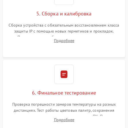
5. Сборка и калибровка
Сборка устройства с обязательным восстановлением класса
защиты IP с помощью новых герметиков и прокладок.
Программная калибровка матрицы по эталонному
Подробнее
абсолютно черному телу для точного измерения температур.
6. Финальное тестирование
Проверка погрешности замеров температуры на разных
дистанциях. Тест работы цветовых палитр, сохранения
термограмм в память и передачи данных на ПК. Проверка
Подробнее
автономности работы и итоговый контроль качества.