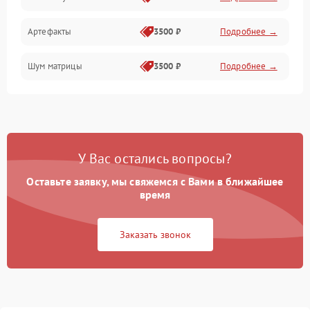
Измерения
Артефакты
3500 ₽
Подробнее →
Матрица
Шум матрицы
3500 ₽
Подробнее →
Проблемы питания
Температурные проблемы
Сбои коммуникаций и интерфейсов
У Вас остались вопросы?
Программные сбои
Оставьте заявку, мы свяжемся с Вами в ближайшее
время
Проблемы с объективом
Заказать звонок
Экран (дисплей)