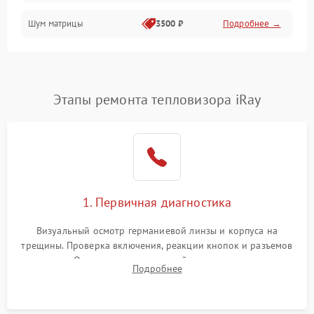
Шум матрицы
3500 ₽
Подробнее →
Проблемы питания
Температурные проблемы
Сбои коммуникаций и интерфейсов
Этапы ремонта тепловизора iRay
Программные сбои
Проблемы с объективом
1. Первичная диагностика
Экран (дисплей)
Визуальный осмотр германиевой линзы и корпуса на
трещины. Проверка включения, реакции кнопок и разъемов
зарядки. Оценка вывода тепловой сигнатуры на экран,
Подробнее
проверка базовых функций и считывание системных
ошибок.