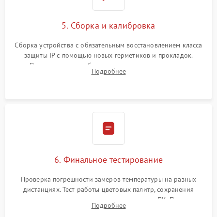
5. Сборка и калибровка
Сборка устройства с обязательным восстановлением класса
защиты IP с помощью новых герметиков и прокладок.
Программная калибровка матрицы по эталонному
Подробнее
абсолютно черному телу для точного измерения температур.
6. Финальное тестирование
Проверка погрешности замеров температуры на разных
дистанциях. Тест работы цветовых палитр, сохранения
термограмм в память и передачи данных на ПК. Проверка
Подробнее
автономности работы и итоговый контроль качества.