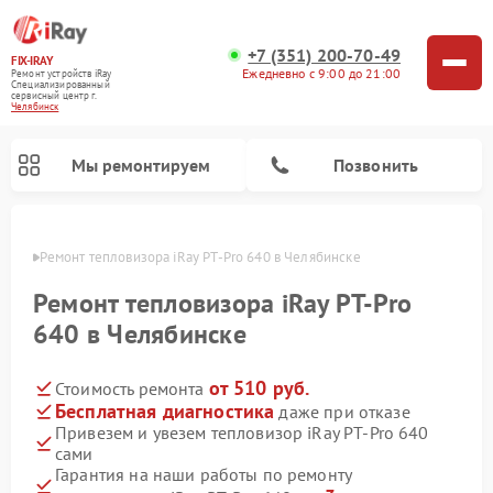
+7 (351) 200-70-49
FIX-IRAY
Ежедневно с 9:00 до 21:00
Ремонт устройств iRay
Специализированный
cервисный центр г.
Челябинск
Мы ремонтируем
Позвонить
инске
Ремонт тепловизора iRay PT-Pro 640 в Челябинске
Ремонт тепловизора iRay PT-Pro
640 в Челябинске
Ремонт тепловизионных прицелов iRay
Ремонт оптических прицелов iRay
Ремонт коллиматорных прицелов iRay
от 510 руб.
Стоимость ремонта
Бесплатная диагностика
даже при отказе
Привезем и увезем тепловизор iRay PT-Pro 640
сами
Гарантия на наши работы по ремонту