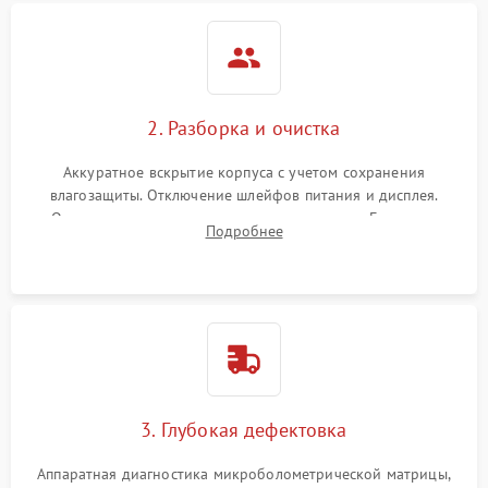
2. Разборка и очистка
Аккуратное вскрытие корпуса с учетом сохранения
влагозащиты. Отключение шлейфов питания и дисплея.
Очистка внутренних плат от окислов и пыли. Бережная
Подробнее
обработка германиевого объектива специализированными
растворами.
3. Глубокая дефектовка
Аппаратная диагностика микроболометрической матрицы,