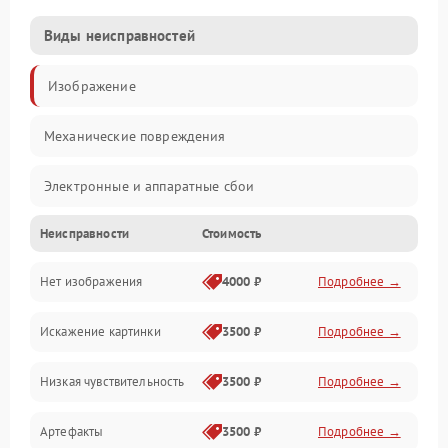
Виды неисправностей
Изображение
Механические повреждения
Электронные и аппаратные сбои
Неисправности
Стоимость
Неисправности сенсора и оптики
Нет изображения
4000 ₽
Подробнее →
Программные ошибки
Искажение картинки
3500 ₽
Подробнее →
Электропитание
Низкая чувствительность
3500 ₽
Подробнее →
Измерения
Артефакты
3500 ₽
Подробнее →
Матрица