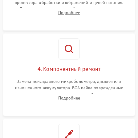
процессора обработки изображений и цепей питания.
Проверка целостности шлейфов, модуля памяти и
Подробнее
интерфейсов связи. Выявление сгоревших SMD-компонентов
на плате.
4. Компонентный ремонт
Замена неисправного микроболометра, дисплея или
изношенного аккумулятора. BGA-пайка поврежденных
контроллеров на материнской плате. Восстановление
Подробнее
разъемов и кнопок, замена поврежденных элементов
корпуса.