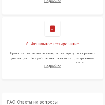
Подробнее
абсолютно черному телу для точного измерения температур.
6. Финальное тестирование
Проверка погрешности замеров температуры на разных
дистанциях. Тест работы цветовых палитр, сохранения
термограмм в память и передачи данных на ПК. Проверка
Подробнее
автономности работы и итоговый контроль качества.
FAQ. Ответы на вопросы