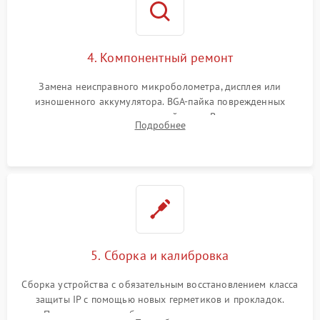
4. Компонентный ремонт
Замена неисправного микроболометра, дисплея или
изношенного аккумулятора. BGA-пайка поврежденных
контроллеров на материнской плате. Восстановление
Подробнее
разъемов и кнопок, замена поврежденных элементов
корпуса.
5. Сборка и калибровка
Сборка устройства с обязательным восстановлением класса
защиты IP с помощью новых герметиков и прокладок.
Программная калибровка матрицы по эталонному