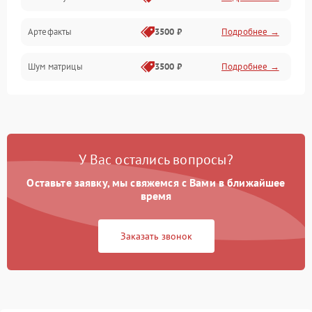
Измерения
Артефакты
3500 ₽
Подробнее →
Матрица
Шум матрицы
3500 ₽
Подробнее →
Проблемы питания
Температурные проблемы
Сбои коммуникаций и интерфейсов
У Вас остались вопросы?
Программные сбои
Оставьте заявку, мы свяжемся с Вами в ближайшее
время
Проблемы с объективом
Заказать звонок
Экран (дисплей)