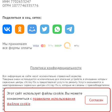
ИНН 7702633247
ОГРН 1077746335776
Поделиться в соц. сетях:
Мы принимаем
все формы оплаты
Политика конфиденциальности
Вся информация на сайте носит исключительно справочный характер.
Товарные знаки используются исключительно для описания устройств, в отношении которых
сервисные центры chl.iray-fix.ru предоставляют услуги по ремонту. Услуги оказываются в
неавторизованных сервисных центрах chl.iray-fix.ru, которые не связаны с правообладателями
товарных знаков или их официальными представителями.
Ремонт осуществляется для устройств, уже введенных в гражданский оборот в соответствии
Этот сайт использует файлы cookie. Вы можете
со статьей 1487 ГК РФ.
Использование товарных знаков не преследует цели индивидуализации услуг или введения
ознакомиться с
правилами использования
Согласен
потребителей в заблуждение, а служит для информирования о предоставляемых услугах по
ремонту техники указанных брендов.
файлов cookie
Представленная на сайте информация не является публичной офертой, определяемой
положениями Статьи 437(2) Гражданского кодекса РФ