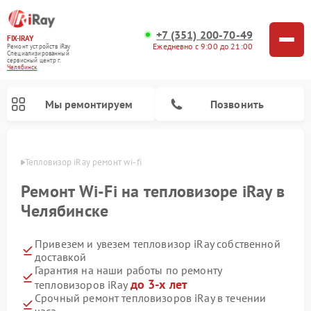
+7 (351) 200-70-49
FIX-IRAY
Ежедневно с 9:00 до 21:00
Ремонт устройств iRay
Специализированный
cервисный центр г.
Челябинск
Мы ремонтируем
Позвонить
инске
Тепловизор iRay ремонт wi-fi
Ремонт Wi-Fi на тепловизоре iRay в
Челябинске
Ремонт тепловизионных прицелов iRay
Ремонт оптических прицелов iRay
Ремонт коллиматорных прицелов iRay
Привезем и увезем тепловизор iRay собственной
доставкой
Гарантия на наши работы по ремонту
до 3-х лет
тепловизоров iRay
Срочный ремонт тепловизоров iRay в течении