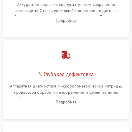
Аккуратное вскрытие корпуса с учетом сохранения
влагозащиты. Отключение шлейфов питания и дисплея.
Очистка внутренних плат от окислов и пыли. Бережная
Подробнее
обработка германиевого объектива специализированными
растворами.
3. Глубокая дефектовка
Аппаратная диагностика микроболометрической матрицы,
процессора обработки изображений и цепей питания.
Проверка целостности шлейфов, модуля памяти и
Подробнее
интерфейсов связи. Выявление сгоревших SMD-компонентов
на плате.