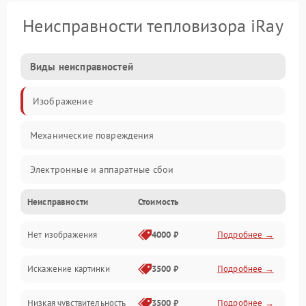
Неисправности тепловизора iRay
Виды неисправностей
Изображение
Механические повреждения
Электронные и аппаратные сбои
Неисправности
Стоимость
Неисправности сенсора и оптики
Нет изображения
4000 ₽
Подробнее →
Программные ошибки
Искажение картинки
3500 ₽
Подробнее →
Электропитание
Низкая чувствительность
3500 ₽
Подробнее →