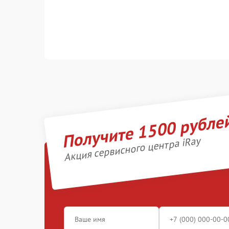
Получите 1500 рубле
Акция сервисного центра iRay