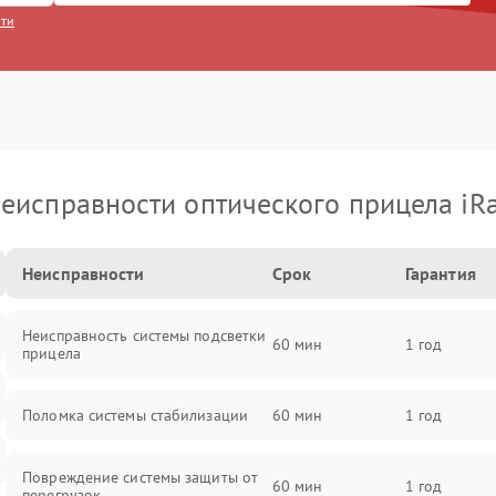
сти
еисправности оптического прицела iR
Неисправности
Срок
Гарантия
Неисправность системы подсветки
60 мин
1 год
прицела
Поломка системы стабилизации
60 мин
1 год
Повреждение системы защиты от
60 мин
1 год
перегрузок