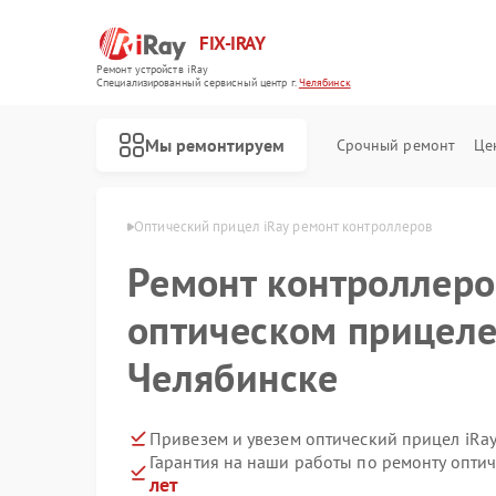
FIX-IRAY
Ремонт устройств iRay
Специализированный cервисный центр г.
Челябинск
Мы ремонтируем
Срочный ремонт
Це
в iRay в Челябинске
Оптический прицел iRay ремонт контроллеров
Ремонт контроллеро
Ремонт коллиматорных прицелов iRay
Ремонт тепловизионных прицелов iRay
оптическом прицеле
Челябинске
Привезем и увезем оптический прицел iRa
Гарантия на наши работы по ремонту опти
лет