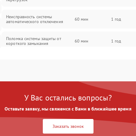
Неисправность системы
60 мин
1 год
автоматического отключения
Поломка системы защиты от
60 мин
1 год
короткого замыкания
Повреждение системы защиты от
60 мин
1 год
перегрева
Неисправность системы защиты от
60 мин
1 год
перенапряжения
У Вас остались вопросы?
Неисправность системы защиты от
60 мин
1 год
Оставьте заявку, мы свяжемся с Вами в ближайшее время
замыкания
Неисправность системы защиты от
Заказать звонок
60 мин
1 год
перегрева