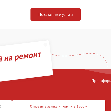
Показать все услуги
й на ремонт
При оформл
Отправить заявку и получить 1500 ₽