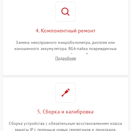
4. Компонентный ремонт
Замена неисправного микроболометра, дисплея или
изношенного аккумулятора. BGA-пайка поврежденных
контроллеров на материнской плате. Восстановление
Подробнее
разъемов и кнопок, замена поврежденных элементов
корпуса.
5. Сборка и калибровка
Сборка устройства с обязательным восстановлением класса
защиты IP с помощью новых герметиков и прокладок.