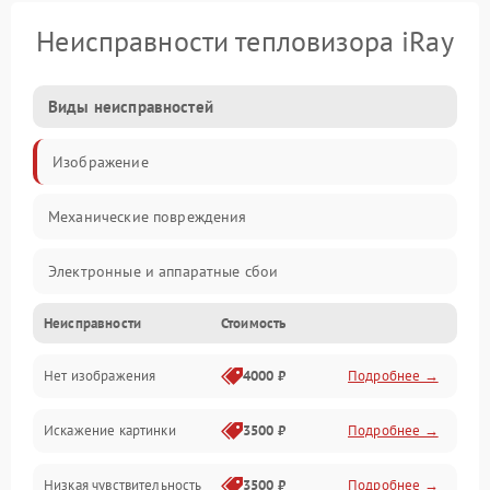
Неисправности тепловизора iRay
Виды неисправностей
Изображение
Механические повреждения
Электронные и аппаратные сбои
Неисправности
Стоимость
Неисправности сенсора и оптики
Нет изображения
4000 ₽
Подробнее →
Программные ошибки
Искажение картинки
3500 ₽
Подробнее →
Электропитание
Низкая чувствительность
3500 ₽
Подробнее →