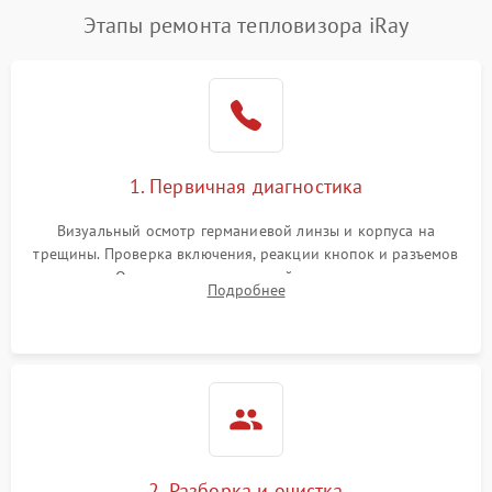
Этапы ремонта тепловизора iRay
1. Первичная диагностика
Визуальный осмотр германиевой линзы и корпуса на
трещины. Проверка включения, реакции кнопок и разъемов
зарядки. Оценка вывода тепловой сигнатуры на экран,
Подробнее
проверка базовых функций и считывание системных
ошибок.
2. Разборка и очистка