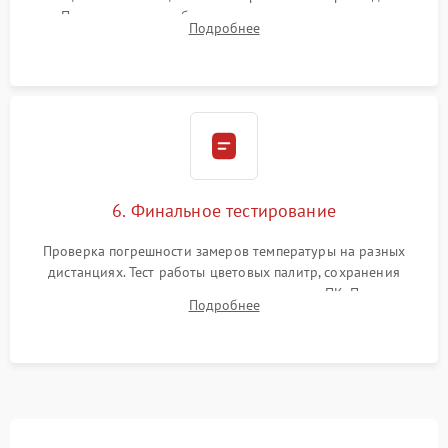
Программная калибровка матрицы по эталонному
Подробнее
абсолютно черному телу для точного измерения температур.
6. Финальное тестирование
Проверка погрешности замеров температуры на разных
дистанциях. Тест работы цветовых палитр, сохранения
термограмм в память и передачи данных на ПК. Проверка
Подробнее
автономности работы и итоговый контроль качества.