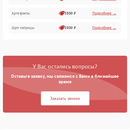
Измерения
Артефакты
3500 ₽
Подробнее →
Матрица
Шум матрицы
3500 ₽
Подробнее →
Проблемы питания
Температурные проблемы
Сбои коммуникаций и интерфейсов
У Вас остались вопросы?
Программные сбои
Оставьте заявку, мы свяжемся с Вами в ближайшее
время
Проблемы с объективом
Заказать звонок
Экран (дисплей)