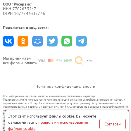
ООО "Русервис"
ИНН 7702633247
ОГРН 1077746335776
Поделиться в соц. сетях:
Мы принимаем
все формы оплаты
Политика конфиденциальности
Вся информация на сайте носит исключительно справочный характер.
Товарные знаки используются исключительно для описания устройств, в отношении которых
сервисные центры chl.iray-fix.ru предоставляют услуги по ремонту. Услуги оказываются в
неавторизованных сервисных центрах chl.iray-fix.ru, которые не связаны с правообладателями
товарных знаков или их официальными представителями.
Ремонт осуществляется для устройств, уже введенных в гражданский оборот в соответствии
Этот сайт использует файлы cookie. Вы можете
со статьей 1487 ГК РФ.
Использование товарных знаков не преследует цели индивидуализации услуг или введения
ознакомиться с
правилами использования
Согласен
потребителей в заблуждение, а служит для информирования о предоставляемых услугах по
ремонту техники указанных брендов.
файлов cookie