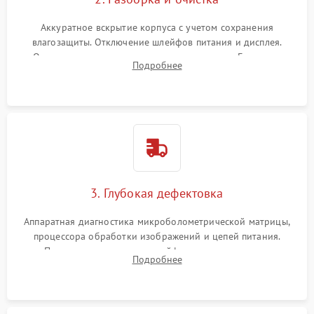
Аккуратное вскрытие корпуса с учетом сохранения
влагозащиты. Отключение шлейфов питания и дисплея.
Очистка внутренних плат от окислов и пыли. Бережная
Подробнее
обработка германиевого объектива специализированными
растворами.
3. Глубокая дефектовка
Аппаратная диагностика микроболометрической матрицы,
процессора обработки изображений и цепей питания.
Проверка целостности шлейфов, модуля памяти и
Подробнее
интерфейсов связи. Выявление сгоревших SMD-компонентов
на плате.